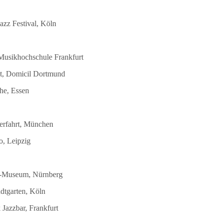
azz Festival, Köln
 Musikhochschule Frankfurt
st, Domicil Dortmund
he, Essen
terfahrt, München
o, Leipzig
DB-Museum, Nürnberg
dtgarten, Köln
Jazzbar, Frankfurt