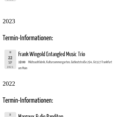
2023
Termin-Informationen:
MI
Frank Wingold Entangled Music Trio
22
19:00
Milchsackfabrik, Kultursommergarten, Gutleutstraße 294, 60327 Frankfurt
SEP
2021
am Main
2022
Termin-Informationen:
DI
Margaux & die Banditen