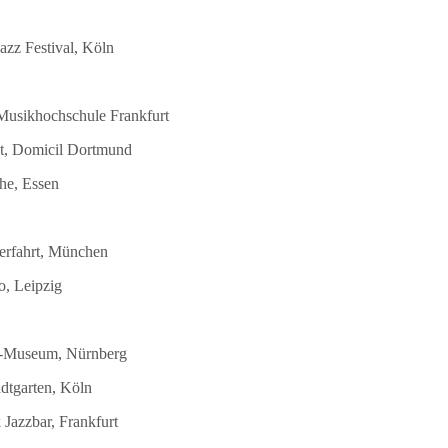
azz Festival, Köln
 Musikhochschule Frankfurt
st, Domicil Dortmund
he, Essen
terfahrt, München
o, Leipzig
DB-Museum, Nürnberg
dtgarten, Köln
Jazzbar, Frankfurt