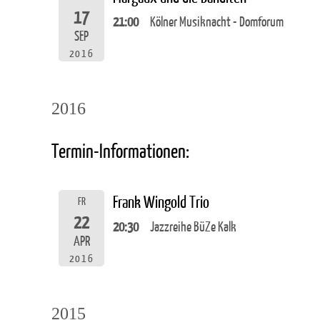
17
21:00
Kölner Musiknacht - Domforum
SEP
2016
2016
Termin-Informationen:
Frank Wingold Trio
FR
22
20:30
Jazzreihe BüZe Kalk
APR
2016
2015