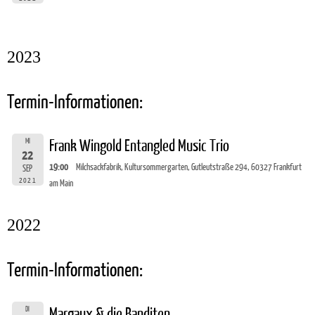
2023
Termin-Informationen:
MI
Frank Wingold Entangled Music Trio
22
19:00
Milchsackfabrik, Kultursommergarten, Gutleutstraße 294, 60327 Frankfurt
SEP
2021
am Main
2022
Termin-Informationen:
DI
Margaux & die Banditen