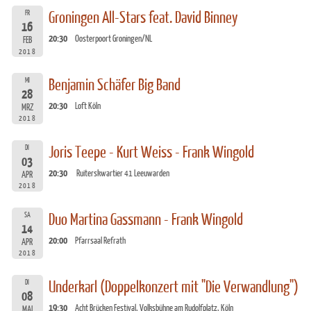
FR
Groningen All-Stars feat. David Binney
16
20:30
Oosterpoort Groningen/NL
FEB
2018
MI
Benjamin Schäfer Big Band
28
20:30
Loft Köln
MRZ
2018
DI
Joris Teepe - Kurt Weiss - Frank Wingold
03
20:30
Ruiterskwartier 41 Leeuwarden
APR
2018
SA
Duo Martina Gassmann - Frank Wingold
14
20:00
Pfarrsaal Refrath
APR
2018
DI
Underkarl (Doppelkonzert mit "Die Verwandlung")
08
19:30
Acht Brücken Festival, Volksbühne am Rudolfplatz, Köln
MAI