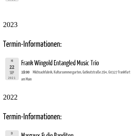
2023
Termin-Informationen:
MI
Frank Wingold Entangled Music Trio
22
19:00
Milchsackfabrik, Kultursommergarten, Gutleutstraße 294, 60327 Frankfurt
SEP
2021
am Main
2022
Termin-Informationen:
DI
Margaux & die Banditen