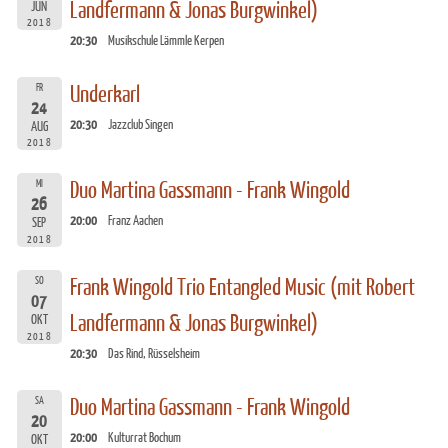
Landfermann & Jonas Burgwinkel)
JUN
2018
20:30
Musikschule Lämmle Kerpen
FR
Underkarl
24
20:30
Jazzclub Singen
AUG
2018
MI
Duo Martina Gassmann - Frank Wingold
26
20:00
Franz Aachen
SEP
2018
SO
Frank Wingold Trio Entangled Music (mit Robert
07
Landfermann & Jonas Burgwinkel)
OKT
2018
20:30
Das Rind, Rüsselsheim
SA
Duo Martina Gassmann - Frank Wingold
20
20:00
Kulturrat Bochum
OKT