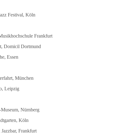
azz Festival, Köln
 Musikhochschule Frankfurt
st, Domicil Dortmund
he, Essen
terfahrt, München
o, Leipzig
DB-Museum, Nürnberg
dtgarten, Köln
Jazzbar, Frankfurt