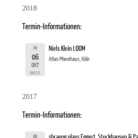
2018
Termin-Informationen:
Niels Klein LOOM
FR
06
Altes Pfandhaus, Köln
OKT
2017
2017
Termin-Informationen:
shraeng plays Eggert, Stockhausen & P
DO