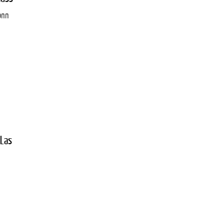
onn
 Las