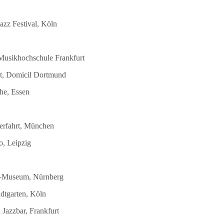
azz Festival, Köln
 Musikhochschule Frankfurt
st, Domicil Dortmund
he, Essen
terfahrt, München
o, Leipzig
DB-Museum, Nürnberg
dtgarten, Köln
Jazzbar, Frankfurt