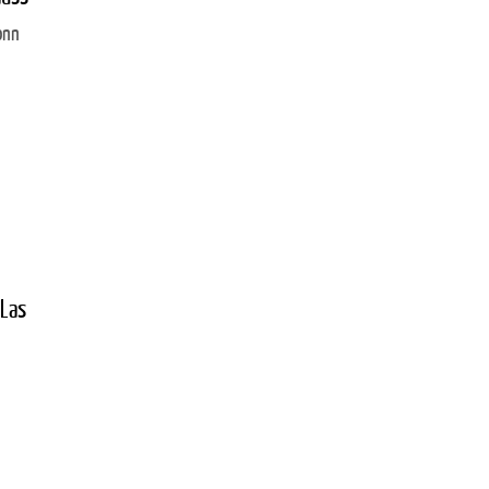
onn
 Las