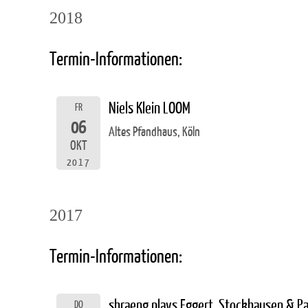
2018
Termin-Informationen:
Niels Klein LOOM
FR
06
Altes Pfandhaus, Köln
OKT
2017
2017
Termin-Informationen:
shraeng plays Eggert, Stockhausen & P
DO