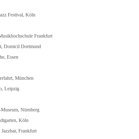
azz Festival, Köln
 Musikhochschule Frankfurt
st, Domicil Dortmund
he, Essen
terfahrt, München
o, Leipzig
DB-Museum, Nürnberg
dtgarten, Köln
Jazzbar, Frankfurt