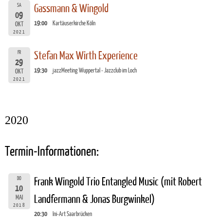
SA
Gassmann & Wingold
09
19:00
Kartäuserkirche Köln
OKT
2021
FR
Stefan Max Wirth Experience
29
19:30
jazzMeeting Wuppertal - Jazzclub im Loch
OKT
2021
2020
Termin-Informationen:
DO
Frank Wingold Trio Entangled Music (mit Robert
10
Landfermann & Jonas Burgwinkel)
MAI
2018
20:30
Ini-Art Saarbrücken