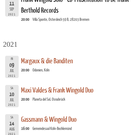
11
Berthold Records
SEP
2021
20:00
Villa Sponte, Osterdeich 59 B, 28203 Bremen
2021
FR
Margaux & die Banditen
09
20:00
Odonien, Köln
JUL
2021
SA
Maxi Valdes & Frank Wingold Duo
10
20:00
Planeta del Sol, Osnabrück
JUL
2021
SA
Gassmann & Wingold Duo
14
16:00
Gemeindesaal Köln-Bocklemünd
AUG
2021