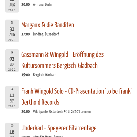
20:00
A-Trane, Berlin
AUG
2021
DI
Margaux & die Banditen
31
17:00
Landtag, Düsseldorf
AUG
2021
FR
Gassmann & Wingold - Eröffnung des
03
Kultursommers Bergisch-Gladbach
SEP
2021
19:00
Bergisch-Gladbach
SA
Frank Wingold Solo - CD-Präsentation 'to be frank'
11
Berthold Records
SEP
2021
20:00
Villa Sponte, Osterdeich 59 B, 28203 Bremen
DO
Underkarl - Speyerer Gitarrentage
16