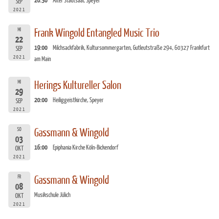
20:30
Alter Stadtsaal, Speyer
SEP
2021
MI
Frank Wingold Entangled Music Trio
22
19:00
Milchsackfabrik, Kultursommergarten, Gutleutstraße 294, 60327 Frankfurt
SEP
2021
am Main
MI
Herings Kultureller Salon
29
20:00
Heiliggeistkirche, Speyer
SEP
2021
SO
Gassmann & Wingold
03
16:00
Epiphania Kirche Köln-Bickendorf
OKT
2021
FR
Gassmann & Wingold
08
Musikschule Jülich
OKT
2021