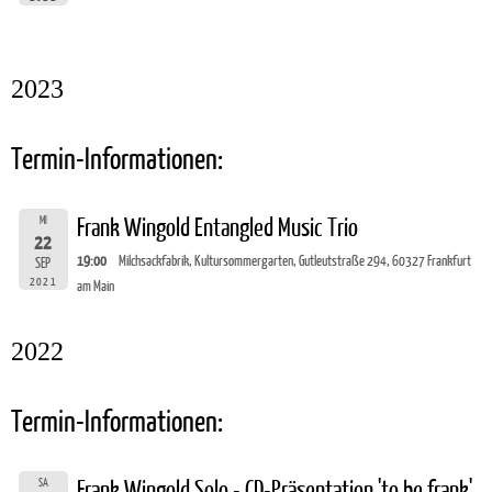
2023
Termin-Informationen:
MI
Frank Wingold Entangled Music Trio
22
19:00
Milchsackfabrik, Kultursommergarten, Gutleutstraße 294, 60327 Frankfurt
SEP
2021
am Main
2022
Termin-Informationen:
SA
Frank Wingold Solo - CD-Präsentation 'to be frank'