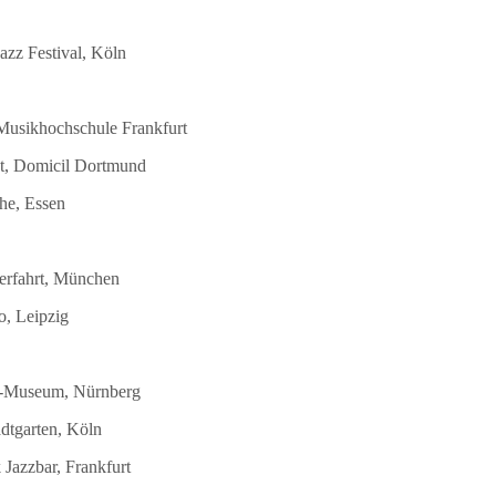
azz Festival, Köln
 Musikhochschule Frankfurt
st, Domicil Dortmund
he, Essen
terfahrt, München
o, Leipzig
DB-Museum, Nürnberg
dtgarten, Köln
Jazzbar, Frankfurt