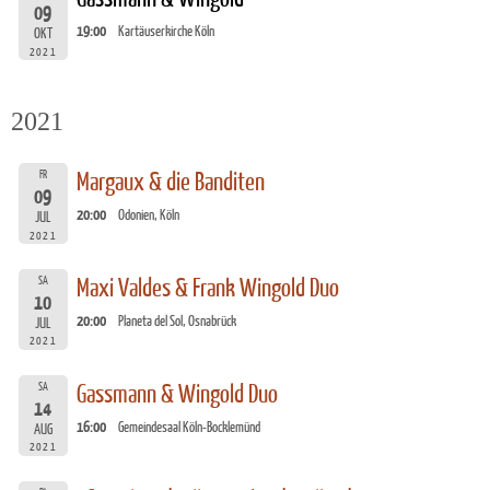
09
19:00
Kartäuserkirche Köln
OKT
2021
2021
FR
Margaux & die Banditen
09
20:00
Odonien, Köln
JUL
2021
SA
Maxi Valdes & Frank Wingold Duo
10
20:00
Planeta del Sol, Osnabrück
JUL
2021
SA
Gassmann & Wingold Duo
14
16:00
Gemeindesaal Köln-Bocklemünd
AUG
2021