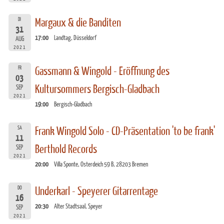
DI
Margaux & die Banditen
31
17:00
Landtag, Düsseldorf
AUG
2021
FR
Gassmann & Wingold - Eröffnung des
03
Kultursommers Bergisch-Gladbach
SEP
2021
19:00
Bergisch-Gladbach
SA
Frank Wingold Solo - CD-Präsentation 'to be frank'
11
Berthold Records
SEP
2021
20:00
Villa Sponte, Osterdeich 59 B, 28203 Bremen
DO
Underkarl - Speyerer Gitarrentage
16
20:30
Alter Stadtsaal, Speyer
SEP
2021