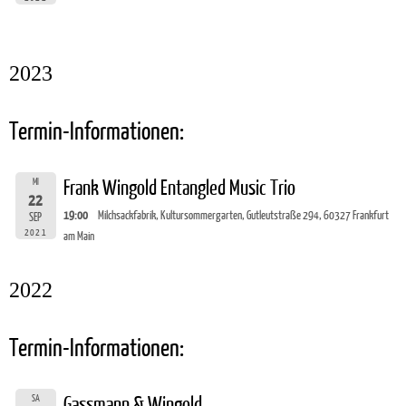
2023
Termin-Informationen:
MI
Frank Wingold Entangled Music Trio
22
19:00
Milchsackfabrik, Kultursommergarten, Gutleutstraße 294, 60327 Frankfurt
SEP
2021
am Main
2022
Termin-Informationen:
SA
Gassmann & Wingold