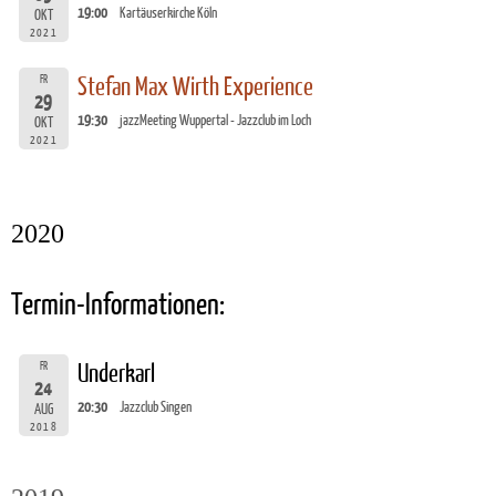
19:00
Kartäuserkirche Köln
OKT
2021
FR
Stefan Max Wirth Experience
29
19:30
jazzMeeting Wuppertal - Jazzclub im Loch
OKT
2021
2020
Termin-Informationen:
FR
Underkarl
24
20:30
Jazzclub Singen
AUG
2018