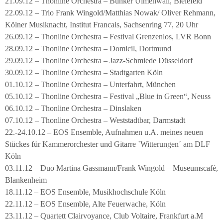
21.09.12 – Thonline Orchestra – Bunker Ulmenwall, Bielefeld
22.09.12 – Trio Frank Wingold/Matthias Nowak/ Oliver Rehmann,
Kölner Musiknacht, Institut Francais, Sachsenring 77, 20 Uhr
26.09.12 – Thonline Orchestra – Festival Grenzenlos, LVR Bonn
28.09.12 – Thonline Orchestra – Domicil, Dortmund
29.09.12 – Thonline Orchestra – Jazz-Schmiede Düsseldorf
30.09.12 – Thonline Orchestra – Stadtgarten Köln
01.10.12 – Thonline Orchestra – Unterfahrt, München
05.10.12 – Thonline Orchestra – Festival „Blue in Green“, Neuss
06.10.12 – Thonline Orchestra – Dinslaken
07.10.12 – Thonline Orchestra – Weststadtbar, Darmstadt
22.-24.10.12 – EOS Ensemble, Aufnahmen u.A. meines neuen
Stückes für Kammerorchester und Gitarre `Witterungen´ am DLF
Köln
03.11.12 – Duo Martina Gassmann/Frank Wingold – Museumscafé,
Blankenheim
18.11.12 – EOS Ensemble, Musikhochschule Köln
22.11.12 – EOS Ensemble, Alte Feuerwache, Köln
23.11.12 – Quartett Clairvoyance, Club Voltaire, Frankfurt a.M