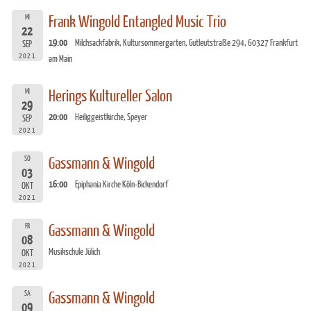
MI
Frank Wingold Entangled Music Trio
22
19:00
Milchsackfabrik, Kultursommergarten, Gutleutstraße 294, 60327 Frankfurt
SEP
2021
am Main
MI
Herings Kultureller Salon
29
20:00
Heiliggeistkirche, Speyer
SEP
2021
SO
Gassmann & Wingold
03
16:00
Epiphania Kirche Köln-Bickendorf
OKT
2021
FR
Gassmann & Wingold
08
Musikschule Jülich
OKT
2021
SA
Gassmann & Wingold
09