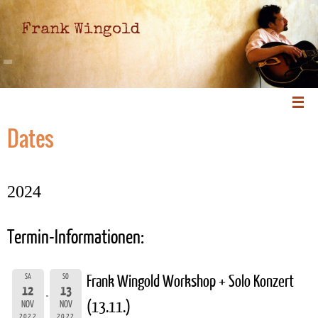
Frank Wingold
Dates
2024
Termin-Informationen:
SA
SO
Frank Wingold Workshop + Solo Konzert
12
13
(13.11.)
NOV
NOV
2022
2022