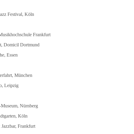
azz Festival, Köln
 Musikhochschule Frankfurt
st, Domicil Dortmund
he, Essen
terfahrt, München
o, Leipzig
DB-Museum, Nürnberg
dtgarten, Köln
Jazzbar, Frankfurt