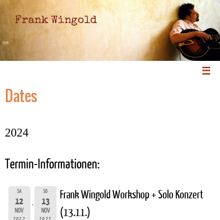
Frank Wingold
Dates
2024
Termin-Informationen:
SA
SO
Frank Wingold Workshop + Solo Konzert
12
13
(13.11.)
NOV
NOV
2022
2022