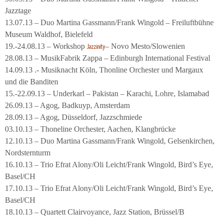
Jazztage
13.07.13 – Duo Martina Gassmann/Frank Wingold – Freiluftbühne
Museum Waldhof, Bielefeld
19.-24.08.13 – Workshop
– Novo Mesto/Slowenien
Jazzinity
28.08.13 – MusikFabrik Zappa – Edinburgh International Festival
14.09.13 .- Musiknacht Köln, Thonline Orchester und Margaux
und die Banditen
15.-22.09.13 – Underkarl – Pakistan – Karachi, Lohre, Islamabad
26.09.13 – Agog, Badkuyp, Amsterdam
28.09.13 – Agog, Düsseldorf, Jazzschmiede
03.10.13 – Thoneline Orchester, Aachen, Klangbrücke
12.10.13 – Duo Martina Gassmann/Frank Wingold, Gelsenkirchen,
Nordsternturm
16.10.13 – Trio Efrat Alony/Oli Leicht/Frank Wingold, Bird’s Eye,
Basel/CH
17.10.13 – Trio Efrat Alony/Oli Leicht/Frank Wingold, Bird’s Eye,
Basel/CH
18.10.13 – Quartett Clairvoyance, Jazz Station, Brüssel/B