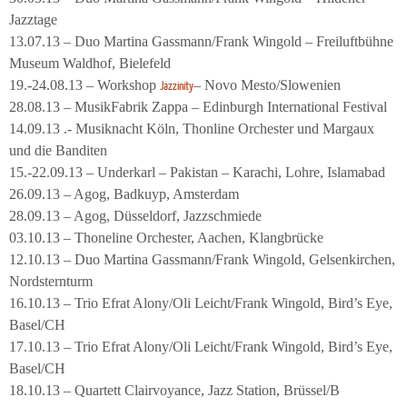
Jazztage
13.07.13 – Duo Martina Gassmann/Frank Wingold – Freiluftbühne
Museum Waldhof, Bielefeld
19.-24.08.13 – Workshop
– Novo Mesto/Slowenien
Jazzinity
28.08.13 – MusikFabrik Zappa – Edinburgh International Festival
14.09.13 .- Musiknacht Köln, Thonline Orchester und Margaux
und die Banditen
15.-22.09.13 – Underkarl – Pakistan – Karachi, Lohre, Islamabad
26.09.13 – Agog, Badkuyp, Amsterdam
28.09.13 – Agog, Düsseldorf, Jazzschmiede
03.10.13 – Thoneline Orchester, Aachen, Klangbrücke
12.10.13 – Duo Martina Gassmann/Frank Wingold, Gelsenkirchen,
Nordsternturm
16.10.13 – Trio Efrat Alony/Oli Leicht/Frank Wingold, Bird’s Eye,
Basel/CH
17.10.13 – Trio Efrat Alony/Oli Leicht/Frank Wingold, Bird’s Eye,
Basel/CH
18.10.13 – Quartett Clairvoyance, Jazz Station, Brüssel/B