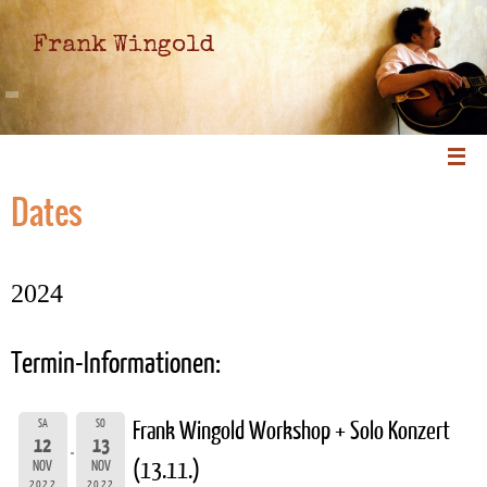
Frank Wingold
Dates
2024
Termin-Informationen:
SA
SO
Frank Wingold Workshop + Solo Konzert
12
13
(13.11.)
NOV
NOV
2022
2022