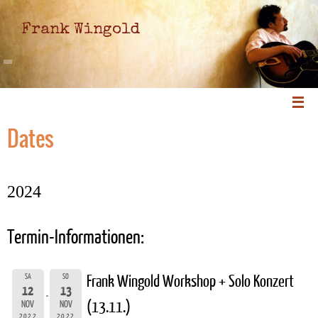
Frank Wingold
Dates
2024
Termin-Informationen:
SA
SO
Frank Wingold Workshop + Solo Konzert
12
13
(13.11.)
NOV
NOV
2022
2022