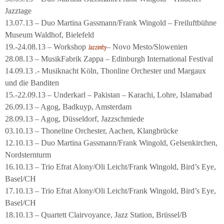
Jazztage
13.07.13 – Duo Martina Gassmann/Frank Wingold – Freiluftbühne
Museum Waldhof, Bielefeld
19.-24.08.13 – Workshop
– Novo Mesto/Slowenien
Jazzinity
28.08.13 – MusikFabrik Zappa – Edinburgh International Festival
14.09.13 .- Musiknacht Köln, Thonline Orchester und Margaux
und die Banditen
15.-22.09.13 – Underkarl – Pakistan – Karachi, Lohre, Islamabad
26.09.13 – Agog, Badkuyp, Amsterdam
28.09.13 – Agog, Düsseldorf, Jazzschmiede
03.10.13 – Thoneline Orchester, Aachen, Klangbrücke
12.10.13 – Duo Martina Gassmann/Frank Wingold, Gelsenkirchen,
Nordsternturm
16.10.13 – Trio Efrat Alony/Oli Leicht/Frank Wingold, Bird’s Eye,
Basel/CH
17.10.13 – Trio Efrat Alony/Oli Leicht/Frank Wingold, Bird’s Eye,
Basel/CH
18.10.13 – Quartett Clairvoyance, Jazz Station, Brüssel/B