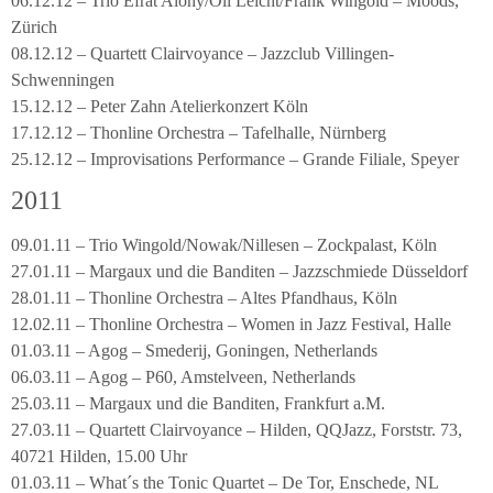
06.12.12 – Trio Efrat Alony/Oli Leicht/Frank Wingold – Moods,
Zürich
08.12.12 – Quartett Clairvoyance – Jazzclub Villingen-
Schwenningen
15.12.12 – Peter Zahn Atelierkonzert Köln
17.12.12 – Thonline Orchestra – Tafelhalle, Nürnberg
25.12.12 – Improvisations Performance – Grande Filiale, Speyer
2011
09.01.11 – Trio Wingold/Nowak/Nillesen – Zockpalast, Köln
27.01.11 – Margaux und die Banditen – Jazzschmiede Düsseldorf
28.01.11 – Thonline Orchestra – Altes Pfandhaus, Köln
12.02.11 – Thonline Orchestra – Women in Jazz Festival, Halle
01.03.11 – Agog – Smederij, Goningen, Netherlands
06.03.11 – Agog – P60, Amstelveen, Netherlands
25.03.11 – Margaux und die Banditen, Frankfurt a.M.
27.03.11 – Quartett Clairvoyance – Hilden, QQJazz, Forststr. 73,
40721 Hilden, 15.00 Uhr
01.03.11 – What´s the Tonic Quartet – De Tor, Enschede, NL