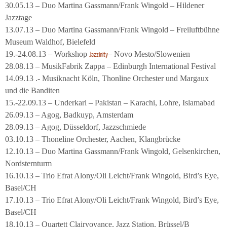
30.05.13 – Duo Martina Gassmann/Frank Wingold – Hildener
Jazztage
13.07.13 – Duo Martina Gassmann/Frank Wingold – Freiluftbühne
Museum Waldhof, Bielefeld
19.-24.08.13 – Workshop
– Novo Mesto/Slowenien
Jazzinity
28.08.13 – MusikFabrik Zappa – Edinburgh International Festival
14.09.13 .- Musiknacht Köln, Thonline Orchester und Margaux
und die Banditen
15.-22.09.13 – Underkarl – Pakistan – Karachi, Lohre, Islamabad
26.09.13 – Agog, Badkuyp, Amsterdam
28.09.13 – Agog, Düsseldorf, Jazzschmiede
03.10.13 – Thoneline Orchester, Aachen, Klangbrücke
12.10.13 – Duo Martina Gassmann/Frank Wingold, Gelsenkirchen,
Nordsternturm
16.10.13 – Trio Efrat Alony/Oli Leicht/Frank Wingold, Bird’s Eye,
Basel/CH
17.10.13 – Trio Efrat Alony/Oli Leicht/Frank Wingold, Bird’s Eye,
Basel/CH
18.10.13 – Quartett Clairvoyance, Jazz Station, Brüssel/B