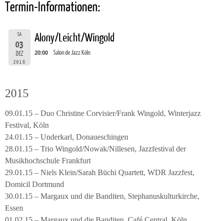
Termin-Informationen:
SA
Alony/Leicht/Wingold
03
20:00
Salon de Jazz Köln
DEZ
2016
2015
09.01.15 – Duo Christine Corvisier/Frank Wingold, Winterjazz
Festival, Köln
24.01.15 – Underkarl, Donaueschingen
28.01.15 – Trio Wingold/Nowak/Nillesen, Jazzfestival der
Musikhochschule Frankfurt
29.01.15 – Niels Klein/Sarah Büchi Quartett, WDR Jazzfest,
Domicil Dortmund
30.01.15 – Margaux und die Banditen, Stephanuskulturkirche,
Essen
01.02.15 – Margaux und die Banditen, Café Central, Köln