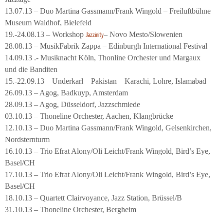
13.07.13 – Duo Martina Gassmann/Frank Wingold – Freiluftbühne
Museum Waldhof, Bielefeld
19.-24.08.13 – Workshop
– Novo Mesto/Slowenien
Jazzinity
28.08.13 – MusikFabrik Zappa – Edinburgh International Festival
14.09.13 .- Musiknacht Köln, Thonline Orchester und Margaux
und die Banditen
15.-22.09.13 – Underkarl – Pakistan – Karachi, Lohre, Islamabad
26.09.13 – Agog, Badkuyp, Amsterdam
28.09.13 – Agog, Düsseldorf, Jazzschmiede
03.10.13 – Thoneline Orchester, Aachen, Klangbrücke
12.10.13 – Duo Martina Gassmann/Frank Wingold, Gelsenkirchen,
Nordsternturm
16.10.13 – Trio Efrat Alony/Oli Leicht/Frank Wingold, Bird’s Eye,
Basel/CH
17.10.13 – Trio Efrat Alony/Oli Leicht/Frank Wingold, Bird’s Eye,
Basel/CH
18.10.13 – Quartett Clairvoyance, Jazz Station, Brüssel/B
31.10.13 – Thoneline Orchester, Bergheim