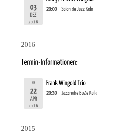
03
20:00
Salon de Jazz Köln
DEZ
2016
2016
Termin-Informationen:
Frank Wingold Trio
FR
22
20:30
Jazzreihe BüZe Kalk
APR
2016
2015