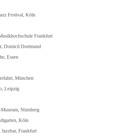
azz Festival, Köln
 Musikhochschule Frankfurt
st, Domicil Dortmund
he, Essen
terfahrt, München
o, Leipzig
DB-Museum, Nürnberg
dtgarten, Köln
Jazzbar, Frankfurt