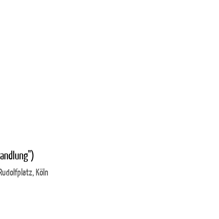
wandlung")
udolfplatz, Köln