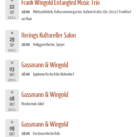
MI
Frank Wingold Entangled Music Trio
22
19:00
Milchsackfabrik, Kultursommergarten, Gutleutstraße 294, 60327 Frankfurt
SEP
2021
am Main
MI
Herings Kultureller Salon
29
20:00
Heiliggeistkirche, Speyer
SEP
2021
SO
Gassmann & Wingold
03
16:00
Epiphania Kirche Köln-Bickendorf
OKT
2021
FR
Gassmann & Wingold
08
Musikschule Jülich
OKT
2021
SA
Gassmann & Wingold
09
19:00
Kartäuserkirche Köln
OKT