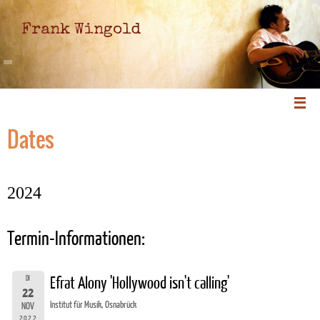
Frank Wingold
Dates
2024
Termin-Informationen:
DI
Efrat Alony 'Hollywood isn't calling'
22
Institut für Musik, Osnabrück
NOV
2022