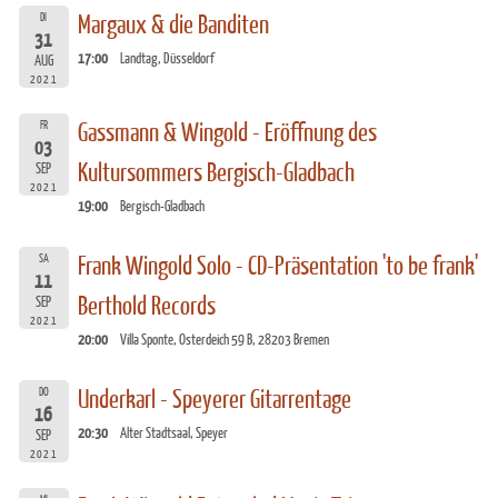
DI
Margaux & die Banditen
31
17:00
Landtag, Düsseldorf
AUG
2021
FR
Gassmann & Wingold - Eröffnung des
03
Kultursommers Bergisch-Gladbach
SEP
2021
19:00
Bergisch-Gladbach
SA
Frank Wingold Solo - CD-Präsentation 'to be frank'
11
Berthold Records
SEP
2021
20:00
Villa Sponte, Osterdeich 59 B, 28203 Bremen
DO
Underkarl - Speyerer Gitarrentage
16
20:30
Alter Stadtsaal, Speyer
SEP
2021