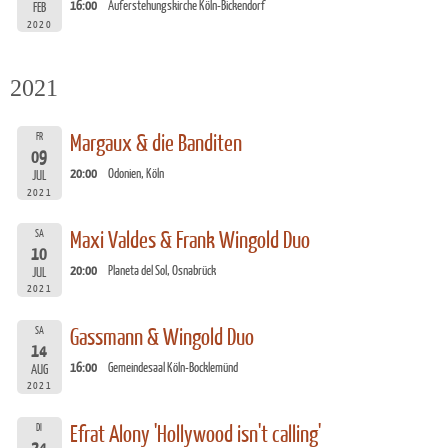
16:00
Auferstehungskirche Köln-Bickendorf
FEB
2020
2021
FR
Margaux & die Banditen
09
20:00
Odonien, Köln
JUL
2021
SA
Maxi Valdes & Frank Wingold Duo
10
20:00
Planeta del Sol, Osnabrück
JUL
2021
SA
Gassmann & Wingold Duo
14
16:00
Gemeindesaal Köln-Bocklemünd
AUG
2021
DI
Efrat Alony 'Hollywood isn't calling'