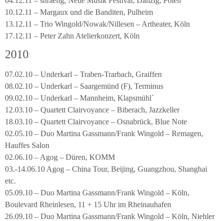
04.12.11 – shraeng, Neue Musik Festival, Danzig, Polen
10.12.11 – Margaux und die Banditen, Pulheim
13.12.11 – Trio Wingold/Nowak/Nillesen – Artheater, Köln
17.12.11 – Peter Zahn Atelierkonzert, Köln
2010
07.02.10 – Underkarl – Traben-Trarbach, Graiffen
08.02.10 – Underkarl – Saargemünd (F), Terminus
09.02.10 – Underkarl – Mannheim, Klapsmühl´
12.03.10 – Quartett Clairvoyance – Biberach, Jazzkeller
18.03.10 – Quartett Clairvoyance – Osnabrück, Blue Note
02.05.10 – Duo Martina Gassmann/Frank Wingold – Remagen,
Hauffes Salon
02.06.10 – Agog – Düren, KOMM
03.-14.06.10 Agog – China Tour, Beijing, Guangzhou, Shanghai
etc.
05.09.10 – Duo Martina Gassmann/Frank Wingold – Köln,
Boulevard Rheinlesen, 11 + 15 Uhr im Rheinauhafen
26.09.10 – Duo Martina Gassmann/Frank Wingold – Köln, Niehler