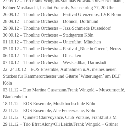
22.09.12 – Trio Frank Wingold/Matthias Nowak/ Oliver Rehmann,
Kölner Musiknacht, Institut Francais, Sachsenring 77, 20 Uhr
26.09.12 – Thonline Orchestra – Festival Grenzenlos, LVR Bonn
28.09.12 – Thonline Orchestra – Domicil, Dortmund
29.09.12 – Thonline Orchestra – Jazz-Schmiede Düsseldorf
30.09.12 – Thonline Orchestra – Stadtgarten Köln
01.10.12 – Thonline Orchestra – Unterfahrt, München
05.10.12 – Thonline Orchestra – Festival „Blue in Green“, Neuss
06.10.12 – Thonline Orchestra – Dinslaken
07.10.12 – Thonline Orchestra – Weststadtbar, Darmstadt
22.-24.10.12 – EOS Ensemble, Aufnahmen u.A. meines neuen
Stückes für Kammerorchester und Gitarre `Witterungen´ am DLF
Köln
03.11.12 – Duo Martina Gassmann/Frank Wingold – Museumscafé,
Blankenheim
18.11.12 – EOS Ensemble, Musikhochschule Köln
22.11.12 – EOS Ensemble, Alte Feuerwache, Köln
23.11.12 – Quartett Clairvoyance, Club Voltaire, Frankfurt a.M
29.11.12 – Trio Efrat Alony/Oli Leicht/Frank Wingold – Grüner