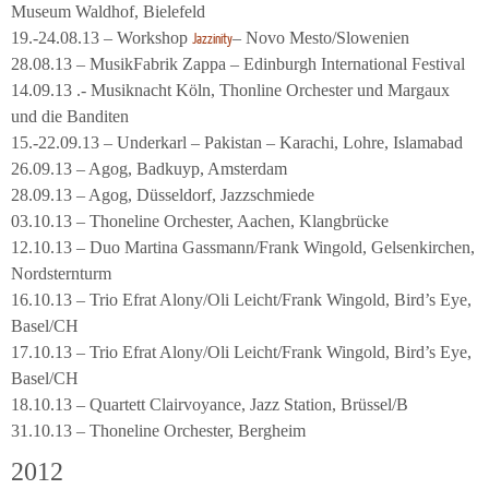
Museum Waldhof, Bielefeld
19.-24.08.13 – Workshop
– Novo Mesto/Slowenien
Jazzinity
28.08.13 – MusikFabrik Zappa – Edinburgh International Festival
14.09.13 .- Musiknacht Köln, Thonline Orchester und Margaux
und die Banditen
15.-22.09.13 – Underkarl – Pakistan – Karachi, Lohre, Islamabad
26.09.13 – Agog, Badkuyp, Amsterdam
28.09.13 – Agog, Düsseldorf, Jazzschmiede
03.10.13 – Thoneline Orchester, Aachen, Klangbrücke
12.10.13 – Duo Martina Gassmann/Frank Wingold, Gelsenkirchen,
Nordsternturm
16.10.13 – Trio Efrat Alony/Oli Leicht/Frank Wingold, Bird’s Eye,
Basel/CH
17.10.13 – Trio Efrat Alony/Oli Leicht/Frank Wingold, Bird’s Eye,
Basel/CH
18.10.13 – Quartett Clairvoyance, Jazz Station, Brüssel/B
31.10.13 – Thoneline Orchester, Bergheim
2012