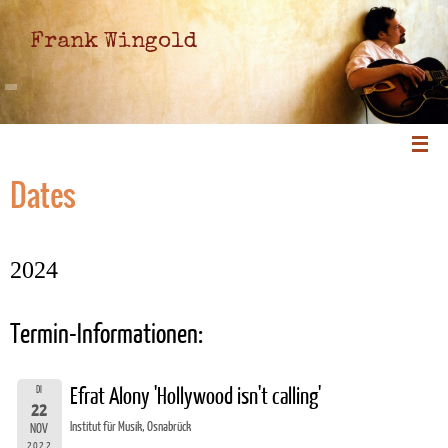
Frank Wingold
Dates
2024
Termin-Informationen:
DI
Efrat Alony 'Hollywood isn't calling'
22
Institut für Musik, Osnabrück
NOV
2022