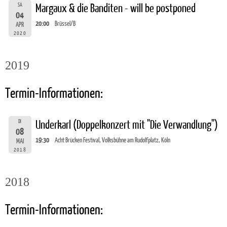
SA
Margaux & die Banditen - will be postponed
04
20:00
Brüssel/B
APR
2020
2019
Termin-Informationen:
DI
Underkarl (Doppelkonzert mit "Die Verwandlung")
08
19:30
Acht Brücken Festival, Volksbühne am Rudolfplatz, Köln
MAI
2018
2018
Termin-Informationen: