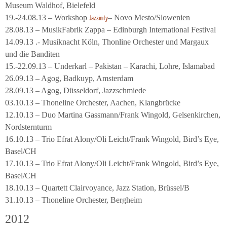
Museum Waldhof, Bielefeld
19.-24.08.13 – Workshop
– Novo Mesto/Slowenien
Jazzinity
28.08.13 – MusikFabrik Zappa – Edinburgh International Festival
14.09.13 .- Musiknacht Köln, Thonline Orchester und Margaux
und die Banditen
15.-22.09.13 – Underkarl – Pakistan – Karachi, Lohre, Islamabad
26.09.13 – Agog, Badkuyp, Amsterdam
28.09.13 – Agog, Düsseldorf, Jazzschmiede
03.10.13 – Thoneline Orchester, Aachen, Klangbrücke
12.10.13 – Duo Martina Gassmann/Frank Wingold, Gelsenkirchen,
Nordsternturm
16.10.13 – Trio Efrat Alony/Oli Leicht/Frank Wingold, Bird’s Eye,
Basel/CH
17.10.13 – Trio Efrat Alony/Oli Leicht/Frank Wingold, Bird’s Eye,
Basel/CH
18.10.13 – Quartett Clairvoyance, Jazz Station, Brüssel/B
31.10.13 – Thoneline Orchester, Bergheim
2012