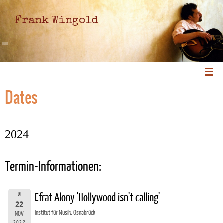
Frank Wingold
Dates
2024
Termin-Informationen:
DI
Efrat Alony 'Hollywood isn't calling'
22
Institut für Musik, Osnabrück
NOV
2022