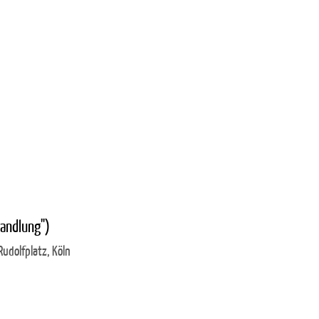
wandlung")
udolfplatz, Köln