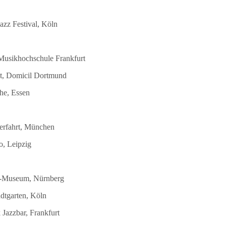
azz Festival, Köln
 Musikhochschule Frankfurt
st, Domicil Dortmund
he, Essen
terfahrt, München
o, Leipzig
DB-Museum, Nürnberg
dtgarten, Köln
Jazzbar, Frankfurt