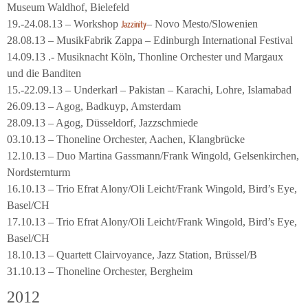
Museum Waldhof, Bielefeld
19.-24.08.13 – Workshop
– Novo Mesto/Slowenien
Jazzinity
28.08.13 – MusikFabrik Zappa – Edinburgh International Festival
14.09.13 .- Musiknacht Köln, Thonline Orchester und Margaux
und die Banditen
15.-22.09.13 – Underkarl – Pakistan – Karachi, Lohre, Islamabad
26.09.13 – Agog, Badkuyp, Amsterdam
28.09.13 – Agog, Düsseldorf, Jazzschmiede
03.10.13 – Thoneline Orchester, Aachen, Klangbrücke
12.10.13 – Duo Martina Gassmann/Frank Wingold, Gelsenkirchen,
Nordsternturm
16.10.13 – Trio Efrat Alony/Oli Leicht/Frank Wingold, Bird’s Eye,
Basel/CH
17.10.13 – Trio Efrat Alony/Oli Leicht/Frank Wingold, Bird’s Eye,
Basel/CH
18.10.13 – Quartett Clairvoyance, Jazz Station, Brüssel/B
31.10.13 – Thoneline Orchester, Bergheim
2012