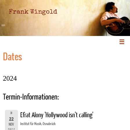
Frank Wingold
Dates
2024
Termin-Informationen:
DI
Efrat Alony 'Hollywood isn't calling'
22
Institut für Musik, Osnabrück
NOV
2022