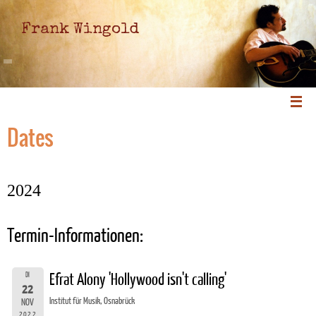
Frank Wingold
Dates
2024
Termin-Informationen:
DI
Efrat Alony 'Hollywood isn't calling'
22
Institut für Musik, Osnabrück
NOV
2022