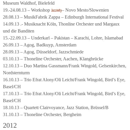
Museum Waldhof, Bielefeld
19.-24.08.13 – Workshop
– Novo Mesto/Slowenien
Jazzinity
28.08.13 – MusikFabrik Zappa – Edinburgh International Festival
14.09.13 .- Musiknacht Köln, Thonline Orchester und Margaux
und die Banditen
15.-22.09.13 – Underkarl – Pakistan – Karachi, Lohre, Islamabad
26.09.13 – Agog, Badkuyp, Amsterdam
28.09.13 – Agog, Düsseldorf, Jazzschmiede
03.10.13 – Thoneline Orchester, Aachen, Klangbrücke
12.10.13 – Duo Martina Gassmann/Frank Wingold, Gelsenkirchen,
Nordsternturm
16.10.13 – Trio Efrat Alony/Oli Leicht/Frank Wingold, Bird’s Eye,
Basel/CH
17.10.13 – Trio Efrat Alony/Oli Leicht/Frank Wingold, Bird’s Eye,
Basel/CH
18.10.13 – Quartett Clairvoyance, Jazz Station, Brüssel/B
31.10.13 – Thoneline Orchester, Bergheim
2012