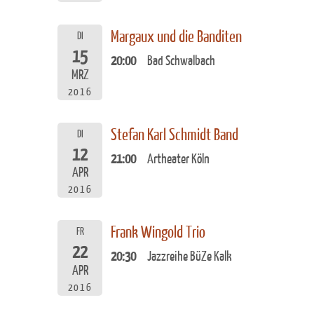
Margaux und die Banditen
DI
15
20:00
Bad Schwalbach
MRZ
2016
Stefan Karl Schmidt Band
DI
12
21:00
Artheater Köln
APR
2016
Frank Wingold Trio
FR
22
20:30
Jazzreihe BüZe Kalk
APR
2016