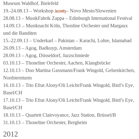
Museum Waldhof, Bielefeld
19.-24.08.13 – Workshop
– Novo Mesto/Slowenien
Jazzinity
28.08.13 – MusikFabrik Zappa – Edinburgh International Festival
14.09.13 .- Musiknacht Köln, Thonline Orchester und Margaux
und die Banditen
15.-22.09.13 – Underkarl – Pakistan – Karachi, Lohre, Islamabad
26.09.13 – Agog, Badkuyp, Amsterdam
28.09.13 – Agog, Düsseldorf, Jazzschmiede
03.10.13 – Thoneline Orchester, Aachen, Klangbrücke
12.10.13 – Duo Martina Gassmann/Frank Wingold, Gelsenkirchen,
Nordsternturm
16.10.13 – Trio Efrat Alony/Oli Leicht/Frank Wingold, Bird’s Eye,
Basel/CH
17.10.13 – Trio Efrat Alony/Oli Leicht/Frank Wingold, Bird’s Eye,
Basel/CH
18.10.13 – Quartett Clairvoyance, Jazz Station, Brüssel/B
31.10.13 – Thoneline Orchester, Bergheim
2012