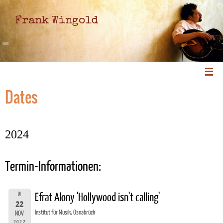
Frank Wingold
Dates
2024
Termin-Informationen:
DI
Efrat Alony 'Hollywood isn't calling'
22
Institut für Musik, Osnabrück
NOV
2022