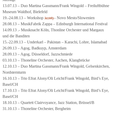
13.07.13 – Duo Martina Gassmann/Frank Wingold – Freiluftbühne
Museum Waldhof, Bielefeld
19.-24.08.13 – Workshop
– Novo Mesto/Slowenien
Jazzinity
28.08.13 – MusikFabrik Zappa – Edinburgh International Festival
14.09.13 .- Musiknacht Köln, Thonline Orchester und Margaux
und die Banditen
15.-22.09.13 – Underkarl – Pakistan – Karachi, Lohre, Islamabad
26.09.13 – Agog, Badkuyp, Amsterdam
28.09.13 – Agog, Düsseldorf, Jazzschmiede
03.10.13 – Thoneline Orchester, Aachen, Klangbrücke
12.10.13 – Duo Martina Gassmann/Frank Wingold, Gelsenkirchen,
Nordsternturm
16.10.13 – Trio Efrat Alony/Oli Leicht/Frank Wingold, Bird’s Eye,
Basel/CH
17.10.13 – Trio Efrat Alony/Oli Leicht/Frank Wingold, Bird’s Eye,
Basel/CH
18.10.13 – Quartett Clairvoyance, Jazz Station, Brüssel/B
31.10.13 – Thoneline Orchester, Bergheim