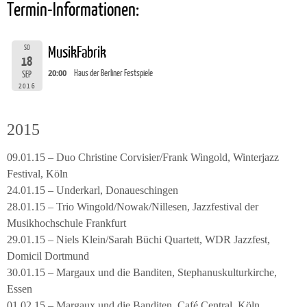
Termin-Informationen:
SO
MusikFabrik
18
20:00
Haus der Berliner Festspiele
SEP
2016
2015
09.01.15 – Duo Christine Corvisier/Frank Wingold, Winterjazz
Festival, Köln
24.01.15 – Underkarl, Donaueschingen
28.01.15 – Trio Wingold/Nowak/Nillesen, Jazzfestival der
Musikhochschule Frankfurt
29.01.15 – Niels Klein/Sarah Büchi Quartett, WDR Jazzfest,
Domicil Dortmund
30.01.15 – Margaux und die Banditen, Stephanuskulturkirche,
Essen
01.02.15 – Margaux und die Banditen, Café Central, Köln