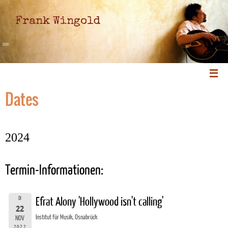
Frank Wingold
Dates
2024
Termin-Informationen:
DI
Efrat Alony 'Hollywood isn't calling'
22
Institut für Musik, Osnabrück
NOV
2022