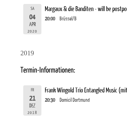
Margaux & die Banditen - will be postp
SA
04
20:00
Brüssel/B
APR
2020
2019
Termin-Informationen:
Frank Wingold Trio Entangled Music (m
FR
21
20:30
Domicil Dortmund
DEZ
2018