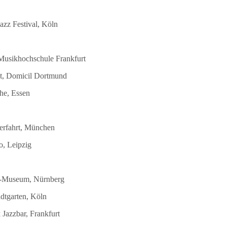
azz Festival, Köln
 Musikhochschule Frankfurt
st, Domicil Dortmund
he, Essen
terfahrt, München
o, Leipzig
DB-Museum, Nürnberg
dtgarten, Köln
Jazzbar, Frankfurt