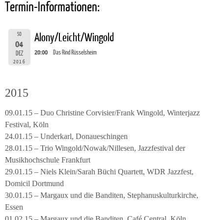
Termin-Informationen:
SO
Alony/Leicht/Wingold
04
20:00
Das Rind Rüsselsheim
DEZ
2016
2015
09.01.15 – Duo Christine Corvisier/Frank Wingold, Winterjazz
Festival, Köln
24.01.15 – Underkarl, Donaueschingen
28.01.15 – Trio Wingold/Nowak/Nillesen, Jazzfestival der
Musikhochschule Frankfurt
29.01.15 – Niels Klein/Sarah Büchi Quartett, WDR Jazzfest,
Domicil Dortmund
30.01.15 – Margaux und die Banditen, Stephanuskulturkirche,
Essen
01.02.15 – Margaux und die Banditen, Café Central, Köln