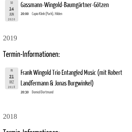
SO
Gassmann-Wingold-Baumgärtner-Götzen
14
20:00
Capio Klink (Park), Hilden
JUN
2020
2019
Termin-Informationen:
FR
Frank Wingold Trio Entangled Music (mit Robert
21
Landfermann & Jonas Burgwinkel)
DEZ
2018
20:30
Domicil Dortmund
2018