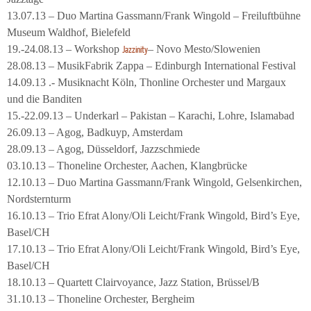
13.07.13 – Duo Martina Gassmann/Frank Wingold – Freiluftbühne
Museum Waldhof, Bielefeld
19.-24.08.13 – Workshop
– Novo Mesto/Slowenien
Jazzinity
28.08.13 – MusikFabrik Zappa – Edinburgh International Festival
14.09.13 .- Musiknacht Köln, Thonline Orchester und Margaux
und die Banditen
15.-22.09.13 – Underkarl – Pakistan – Karachi, Lohre, Islamabad
26.09.13 – Agog, Badkuyp, Amsterdam
28.09.13 – Agog, Düsseldorf, Jazzschmiede
03.10.13 – Thoneline Orchester, Aachen, Klangbrücke
12.10.13 – Duo Martina Gassmann/Frank Wingold, Gelsenkirchen,
Nordsternturm
16.10.13 – Trio Efrat Alony/Oli Leicht/Frank Wingold, Bird’s Eye,
Basel/CH
17.10.13 – Trio Efrat Alony/Oli Leicht/Frank Wingold, Bird’s Eye,
Basel/CH
18.10.13 – Quartett Clairvoyance, Jazz Station, Brüssel/B
31.10.13 – Thoneline Orchester, Bergheim