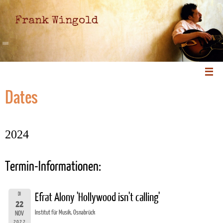
Frank Wingold
Dates
2024
Termin-Informationen:
DI
Efrat Alony 'Hollywood isn't calling'
22
Institut für Musik, Osnabrück
NOV
2022