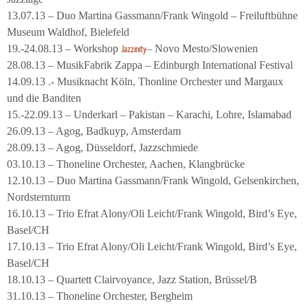
13.07.13 – Duo Martina Gassmann/Frank Wingold – Freiluftbühne
Museum Waldhof, Bielefeld
19.-24.08.13 – Workshop
– Novo Mesto/Slowenien
Jazzinity
28.08.13 – MusikFabrik Zappa – Edinburgh International Festival
14.09.13 .- Musiknacht Köln, Thonline Orchester und Margaux
und die Banditen
15.-22.09.13 – Underkarl – Pakistan – Karachi, Lohre, Islamabad
26.09.13 – Agog, Badkuyp, Amsterdam
28.09.13 – Agog, Düsseldorf, Jazzschmiede
03.10.13 – Thoneline Orchester, Aachen, Klangbrücke
12.10.13 – Duo Martina Gassmann/Frank Wingold, Gelsenkirchen,
Nordsternturm
16.10.13 – Trio Efrat Alony/Oli Leicht/Frank Wingold, Bird’s Eye,
Basel/CH
17.10.13 – Trio Efrat Alony/Oli Leicht/Frank Wingold, Bird’s Eye,
Basel/CH
18.10.13 – Quartett Clairvoyance, Jazz Station, Brüssel/B
31.10.13 – Thoneline Orchester, Bergheim