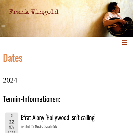
Frank Wingold
Dates
2024
Termin-Informationen:
DI
Efrat Alony 'Hollywood isn't calling'
22
Institut für Musik, Osnabrück
NOV
2022