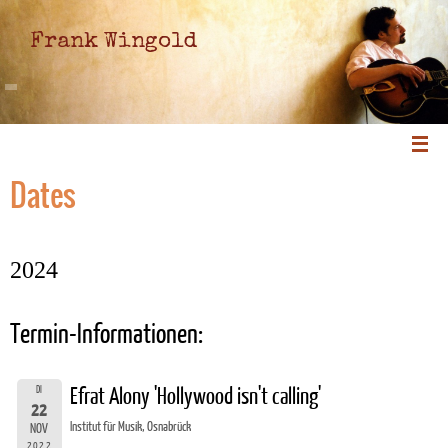
Frank Wingold
Dates
2024
Termin-Informationen:
DI
Efrat Alony 'Hollywood isn't calling'
22
Institut für Musik, Osnabrück
NOV
2022