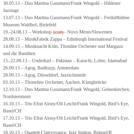
30.05.13 – Duo Martina Gassmann/Frank Wingold – Hildener
Jazztage
13.07.13 – Duo Martina Gassmann/Frank Wingold – Freiluftbühne
Museum Waldhof, Bielefeld
19.-24.08.13 – Workshop
– Novo Mesto/Slowenien
Jazzinity
28.08.13 – MusikFabrik Zappa – Edinburgh International Festival
14.09.13 .- Musiknacht Köln, Thonline Orchester und Margaux
und die Banditen
15.-22.09.13 – Underkarl – Pakistan – Karachi, Lohre, Islamabad
26.09.13 – Agog, Badkuyp, Amsterdam
28.09.13 – Agog, Düsseldorf, Jazzschmiede
03.10.13 – Thoneline Orchester, Aachen, Klangbrücke
12.10.13 – Duo Martina Gassmann/Frank Wingold, Gelsenkirchen,
Nordsternturm
16.10.13 – Trio Efrat Alony/Oli Leicht/Frank Wingold, Bird’s Eye,
Basel/CH
17.10.13 – Trio Efrat Alony/Oli Leicht/Frank Wingold, Bird’s Eye,
Basel/CH
18.10.13 – Quartett Clairvoyance, Jazz Station, Brüssel/B