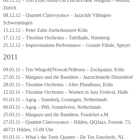
06.12.12 – Trio Efrat Alony/Oli Leicht/Frank Wingold – Moods,
Zürich
08.12.12 – Quartett Clairvoyance – Jazzclub Villingen-
Schwenningen
15.12.12 – Peter Zahn Atelierkonzert Köln
17.12.12 – Thonline Orchestra – Tafelhalle, Nürnberg
25.12.12 – Improvisations Performance – Grande Filiale, Speyer
2011
09.01.11 – Trio Wingold/Nowak/Nillesen – Zockpalast, Köln
27.01.11 – Margaux und die Banditen – Jazzschmiede Düsseldorf
28.01.11 – Thonline Orchestra – Altes Pfandhaus, Köln
12.02.11 – Thonline Orchestra – Women in Jazz Festival, Halle
01.03.11 – Agog – Smederij, Goningen, Netherlands
06.03.11 – Agog – P60, Amstelveen, Netherlands
25.03.11 – Margaux und die Banditen, Frankfurt a.M.
27.03.11 – Quartett Clairvoyance – Hilden, QQJazz, Forststr. 73,
40721 Hilden, 15.00 Uhr
01.03.11 – What´s the Tonic Quartet – De Tor, Enschede, NL