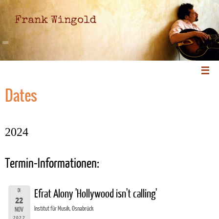
Frank Wingold
Dates
2024
Termin-Informationen:
DI
Efrat Alony 'Hollywood isn't calling'
22
Institut für Musik, Osnabrück
NOV
2022