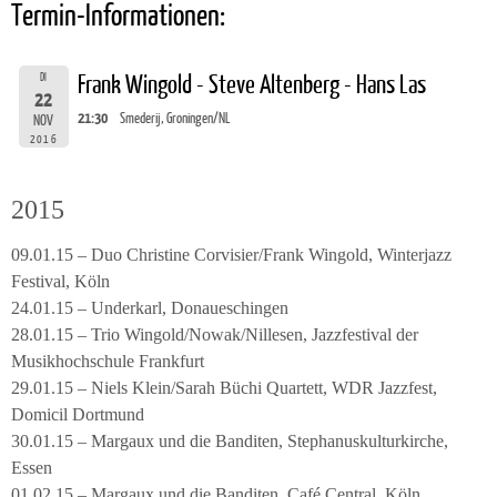
Termin-Informationen:
DI
Frank Wingold - Steve Altenberg - Hans Las
22
21:30
Smederij, Groningen/NL
NOV
2016
2015
09.01.15 – Duo Christine Corvisier/Frank Wingold, Winterjazz
Festival, Köln
24.01.15 – Underkarl, Donaueschingen
28.01.15 – Trio Wingold/Nowak/Nillesen, Jazzfestival der
Musikhochschule Frankfurt
29.01.15 – Niels Klein/Sarah Büchi Quartett, WDR Jazzfest,
Domicil Dortmund
30.01.15 – Margaux und die Banditen, Stephanuskulturkirche,
Essen
01.02.15 – Margaux und die Banditen, Café Central, Köln