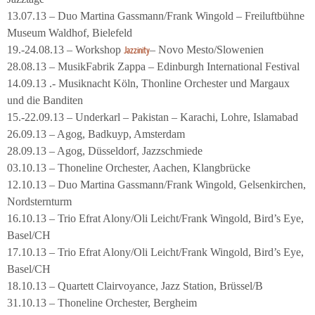
13.07.13 – Duo Martina Gassmann/Frank Wingold – Freiluftbühne
Museum Waldhof, Bielefeld
19.-24.08.13 – Workshop
– Novo Mesto/Slowenien
Jazzinity
28.08.13 – MusikFabrik Zappa – Edinburgh International Festival
14.09.13 .- Musiknacht Köln, Thonline Orchester und Margaux
und die Banditen
15.-22.09.13 – Underkarl – Pakistan – Karachi, Lohre, Islamabad
26.09.13 – Agog, Badkuyp, Amsterdam
28.09.13 – Agog, Düsseldorf, Jazzschmiede
03.10.13 – Thoneline Orchester, Aachen, Klangbrücke
12.10.13 – Duo Martina Gassmann/Frank Wingold, Gelsenkirchen,
Nordsternturm
16.10.13 – Trio Efrat Alony/Oli Leicht/Frank Wingold, Bird’s Eye,
Basel/CH
17.10.13 – Trio Efrat Alony/Oli Leicht/Frank Wingold, Bird’s Eye,
Basel/CH
18.10.13 – Quartett Clairvoyance, Jazz Station, Brüssel/B
31.10.13 – Thoneline Orchester, Bergheim