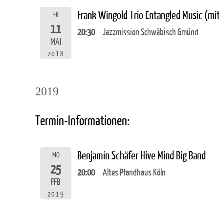
Frank Wingold Trio Entangled Music (m
FR
11
20:30
Jazzmission Schwäbisch Gmünd
MAI
2018
2019
Termin-Informationen:
Benjamin Schäfer Hive Mind Big Band
MO
25
20:00
Altes Pfandhaus Köln
FEB
2019