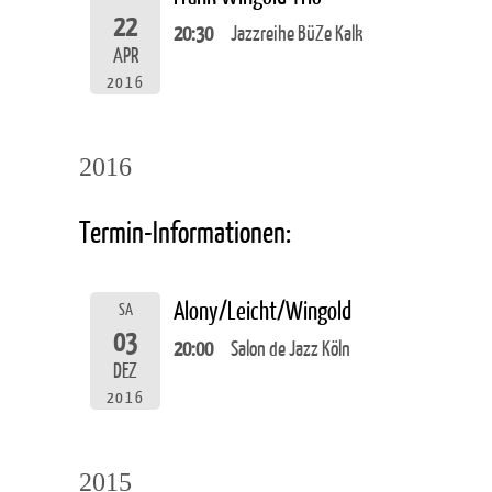
22
20:30
Jazzreihe BüZe Kalk
APR
2016
2016
Termin-Informationen:
Alony/Leicht/Wingold
SA
03
20:00
Salon de Jazz Köln
DEZ
2016
2015