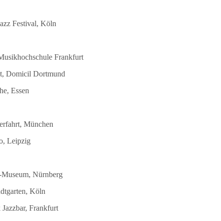
azz Festival, Köln
 Musikhochschule Frankfurt
st, Domicil Dortmund
he, Essen
terfahrt, München
o, Leipzig
DB-Museum, Nürnberg
dtgarten, Köln
Jazzbar, Frankfurt