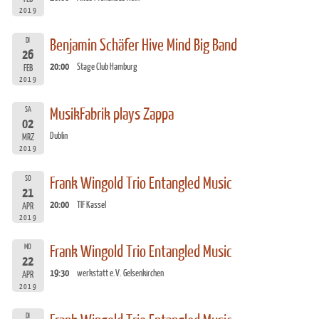
2019
DI
Benjamin Schäfer Hive Mind Big Band
26
20:00
Stage Club Hamburg
FEB
2019
SA
MusikFabrik plays Zappa
02
Dublin
MRZ
2019
SO
Frank Wingold Trio Entangled Music
21
20:00
TIF Kassel
APR
2019
MO
Frank Wingold Trio Entangled Music
22
19:30
werkstatt e.V. Gelsenkirchen
APR
2019
DI