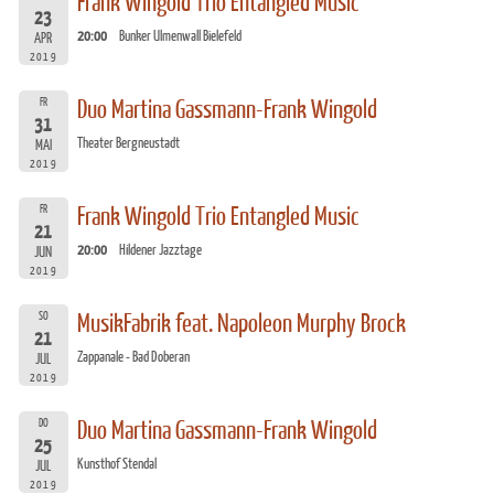
Frank Wingold Trio Entangled Music
23
20:00
Bunker Ulmenwall Bielefeld
APR
2019
FR
Duo Martina Gassmann-Frank Wingold
31
Theater Bergneustadt
MAI
2019
FR
Frank Wingold Trio Entangled Music
21
20:00
Hildener Jazztage
JUN
2019
SO
MusikFabrik feat. Napoleon Murphy Brock
21
Zappanale - Bad Doberan
JUL
2019
DO
Duo Martina Gassmann-Frank Wingold
25
Kunsthof Stendal
JUL
2019