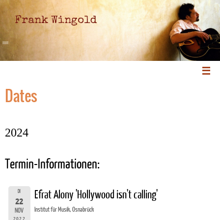
Frank Wingold
Dates
2024
Termin-Informationen:
DI
Efrat Alony 'Hollywood isn't calling'
22
Institut für Musik, Osnabrück
NOV
2022