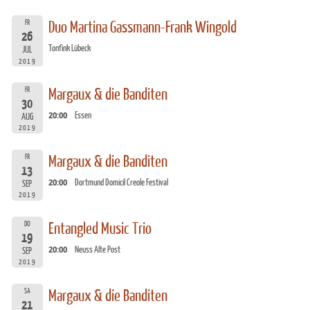
FR
Duo Martina Gassmann-Frank Wingold
26
Tonfink Lübeck
JUL
2019
FR
Margaux & die Banditen
30
20:00
Essen
AUG
2019
FR
Margaux & die Banditen
13
20:00
Dortmund Domicil Creole Festival
SEP
2019
DO
Entangled Music Trio
19
20:00
Neuss Alte Post
SEP
2019
SA
Margaux & die Banditen
21