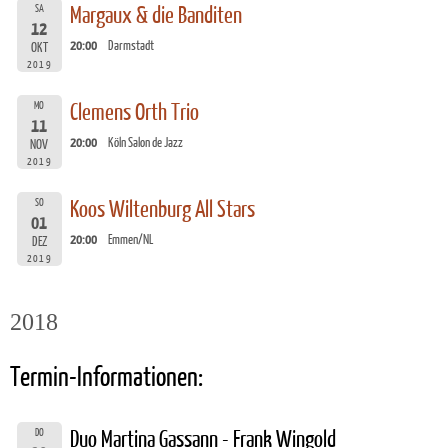
SA
Margaux & die Banditen
12
20:00
Darmstadt
OKT
2019
MO
Clemens Orth Trio
11
20:00
Köln Salon de Jazz
NOV
2019
SO
Koos Wiltenburg All Stars
01
20:00
Emmen/NL
DEZ
2019
2018
Termin-Informationen:
DO
Duo Martina Gassann - Frank Wingold