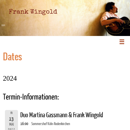
Frank Wingold
Dates
2024
Termin-Informationen:
FR
Duo Martina Gassmann & Frank Wingold
13
16:00
Sommershof Köln-Rodenkirchen
MAI
2022