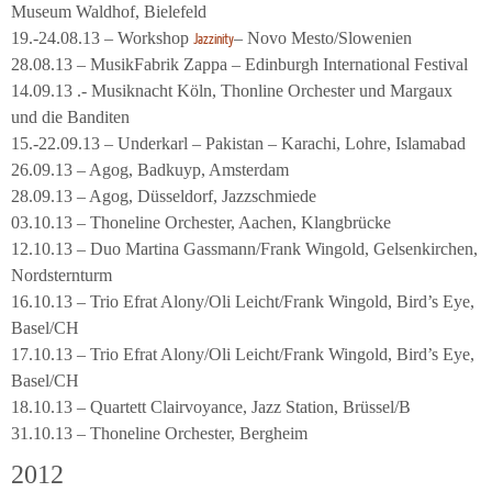
Museum Waldhof, Bielefeld
19.-24.08.13 – Workshop
– Novo Mesto/Slowenien
Jazzinity
28.08.13 – MusikFabrik Zappa – Edinburgh International Festival
14.09.13 .- Musiknacht Köln, Thonline Orchester und Margaux
und die Banditen
15.-22.09.13 – Underkarl – Pakistan – Karachi, Lohre, Islamabad
26.09.13 – Agog, Badkuyp, Amsterdam
28.09.13 – Agog, Düsseldorf, Jazzschmiede
03.10.13 – Thoneline Orchester, Aachen, Klangbrücke
12.10.13 – Duo Martina Gassmann/Frank Wingold, Gelsenkirchen,
Nordsternturm
16.10.13 – Trio Efrat Alony/Oli Leicht/Frank Wingold, Bird’s Eye,
Basel/CH
17.10.13 – Trio Efrat Alony/Oli Leicht/Frank Wingold, Bird’s Eye,
Basel/CH
18.10.13 – Quartett Clairvoyance, Jazz Station, Brüssel/B
31.10.13 – Thoneline Orchester, Bergheim
2012