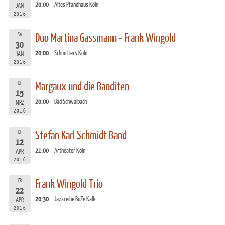
20:00
Altes Pfandhaus Köln
JAN
2016
SA
Duo Martina Gassmann - Frank Wingold
30
20:00
Schmitters Köln
JAN
2016
DI
Margaux und die Banditen
15
20:00
Bad Schwalbach
MRZ
2016
DI
Stefan Karl Schmidt Band
12
21:00
Artheater Köln
APR
2016
FR
Frank Wingold Trio
22
20:30
Jazzreihe BüZe Kalk
APR
2016