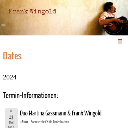
Frank Wingold
Dates
2024
Termin-Informationen:
FR
Duo Martina Gassmann & Frank Wingold
13
16:00
Sommershof Köln-Rodenkirchen
MAI
2022