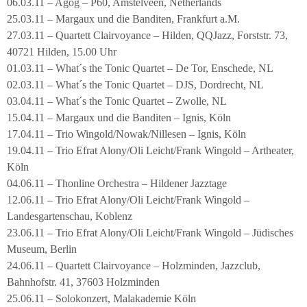
06.03.11 – Agog – P60, Amstelveen, Netherlands
25.03.11 – Margaux und die Banditen, Frankfurt a.M.
27.03.11 – Quartett Clairvoyance – Hilden, QQJazz, Forststr. 73,
40721 Hilden, 15.00 Uhr
01.03.11 – What´s the Tonic Quartet – De Tor, Enschede, NL
02.03.11 – What´s the Tonic Quartet – DJS, Dordrecht, NL
03.04.11 – What´s the Tonic Quartet – Zwolle, NL
15.04.11 – Margaux und die Banditen – Ignis, Köln
17.04.11 – Trio Wingold/Nowak/Nillesen – Ignis, Köln
19.04.11 – Trio Efrat Alony/Oli Leicht/Frank Wingold – Artheater,
Köln
04.06.11 – Thonline Orchestra – Hildener Jazztage
12.06.11 – Trio Efrat Alony/Oli Leicht/Frank Wingold –
Landesgartenschau, Koblenz
23.06.11 – Trio Efrat Alony/Oli Leicht/Frank Wingold – Jüdisches
Museum, Berlin
24.06.11 – Quartett Clairvoyance – Holzminden, Jazzclub,
Bahnhofstr. 41, 37603 Holzminden
25.06.11 – Solokonzert, Malakademie Köln