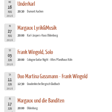
MO
Underkarl
16
20:30
Dumont Aachen
MAI
2016
FR
Margaux Lyrik&Musik
27
20:00
Karl-Jaspers-Haus Oldenburg
MAI
2016
SO
Frank Wingold, Solo
05
20:00
Cologne Guitar Night - Altes Pfandhaus Köln
JUN
2016
SA
Duo Martina Gassmann - Frank Wingold
11
12:30
Gnadenkirche Bergisch Gladbach
JUN
2016
FR
Margaux und die Banditen
17
20:00
Oldenburg
JUN