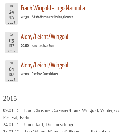
DO
Frank Wingold - Ingo Marmulla
24
20:30
Altstadtschmiede Recklinghausen
NOV
2016
SA
Alony/Leicht/Wingold
03
20:00
Salon de Jazz Köln
DEZ
2016
SO
Alony/Leicht/Wingold
04
20:00
Das Rind Rüsselsheim
DEZ
2016
2015
09.01.15 – Duo Christine Corvisier/Frank Wingold, Winterjazz
Festival, Köln
24.01.15 – Underkarl, Donaueschingen
28.01.15 – Trio Wingold/Nowak/Nillesen, Jazzfestival der