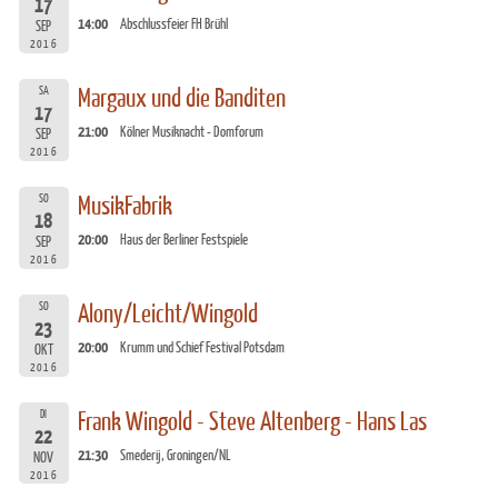
17
14:00
Abschlussfeier FH Brühl
SEP
2016
SA
Margaux und die Banditen
17
21:00
Kölner Musiknacht - Domforum
SEP
2016
SO
MusikFabrik
18
20:00
Haus der Berliner Festspiele
SEP
2016
SO
Alony/Leicht/Wingold
23
20:00
Krumm und Schief Festival Potsdam
OKT
2016
DI
Frank Wingold - Steve Altenberg - Hans Las
22
21:30
Smederij, Groningen/NL
NOV
2016