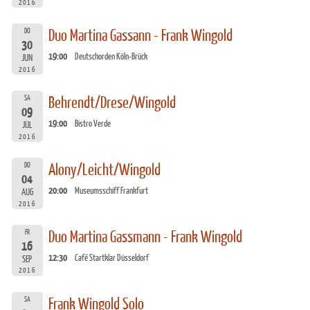
2016
DO
Duo Martina Gassann - Frank Wingold
30
19:00
Deutschorden Köln-Brück
JUN
2016
SA
Behrendt/Drese/Wingold
09
19:00
Bistro Verde
JUL
2016
DO
Alony/Leicht/Wingold
04
20:00
Museumsschiff Frankfurt
AUG
2016
FR
Duo Martina Gassmann - Frank Wingold
16
12:30
Café Startklar Düsseldorf
SEP
2016
SA
Frank Wingold Solo