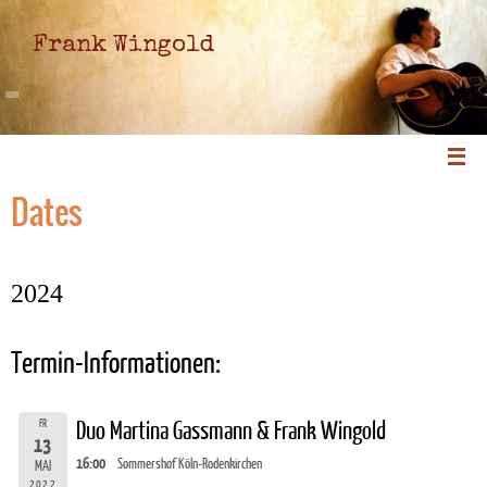
Frank Wingold
Dates
2024
Termin-Informationen:
FR
Duo Martina Gassmann & Frank Wingold
13
16:00
Sommershof Köln-Rodenkirchen
MAI
2022