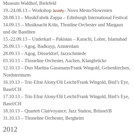
Museum Waldhof, Bielefeld
19.-24.08.13 – Workshop
– Novo Mesto/Slowenien
Jazzinity
28.08.13 – MusikFabrik Zappa – Edinburgh International Festival
14.09.13 .- Musiknacht Köln, Thonline Orchester und Margaux
und die Banditen
15.-22.09.13 – Underkarl – Pakistan – Karachi, Lohre, Islamabad
26.09.13 – Agog, Badkuyp, Amsterdam
28.09.13 – Agog, Düsseldorf, Jazzschmiede
03.10.13 – Thoneline Orchester, Aachen, Klangbrücke
12.10.13 – Duo Martina Gassmann/Frank Wingold, Gelsenkirchen,
Nordsternturm
16.10.13 – Trio Efrat Alony/Oli Leicht/Frank Wingold, Bird’s Eye,
Basel/CH
17.10.13 – Trio Efrat Alony/Oli Leicht/Frank Wingold, Bird’s Eye,
Basel/CH
18.10.13 – Quartett Clairvoyance, Jazz Station, Brüssel/B
31.10.13 – Thoneline Orchester, Bergheim
2012