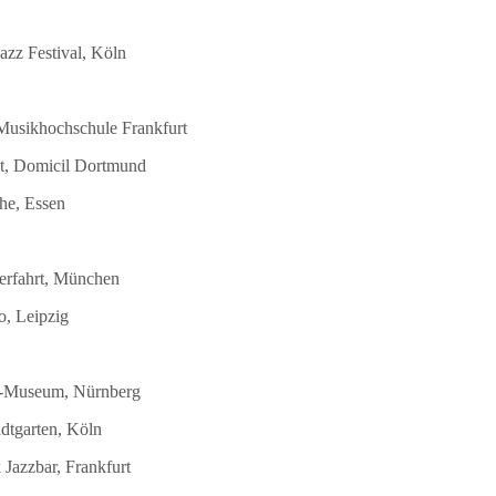
azz Festival, Köln
 Musikhochschule Frankfurt
st, Domicil Dortmund
he, Essen
terfahrt, München
o, Leipzig
DB-Museum, Nürnberg
dtgarten, Köln
Jazzbar, Frankfurt