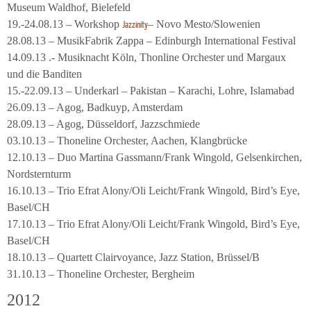
Museum Waldhof, Bielefeld
19.-24.08.13 – Workshop
– Novo Mesto/Slowenien
Jazzinity
28.08.13 – MusikFabrik Zappa – Edinburgh International Festival
14.09.13 .- Musiknacht Köln, Thonline Orchester und Margaux
und die Banditen
15.-22.09.13 – Underkarl – Pakistan – Karachi, Lohre, Islamabad
26.09.13 – Agog, Badkuyp, Amsterdam
28.09.13 – Agog, Düsseldorf, Jazzschmiede
03.10.13 – Thoneline Orchester, Aachen, Klangbrücke
12.10.13 – Duo Martina Gassmann/Frank Wingold, Gelsenkirchen,
Nordsternturm
16.10.13 – Trio Efrat Alony/Oli Leicht/Frank Wingold, Bird’s Eye,
Basel/CH
17.10.13 – Trio Efrat Alony/Oli Leicht/Frank Wingold, Bird’s Eye,
Basel/CH
18.10.13 – Quartett Clairvoyance, Jazz Station, Brüssel/B
31.10.13 – Thoneline Orchester, Bergheim
2012