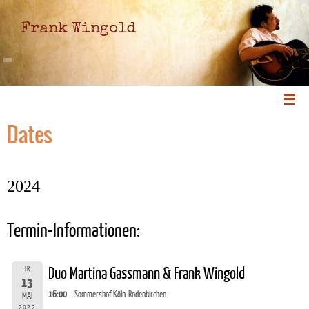
Frank Wingold
Dates
2024
Termin-Informationen:
FR
Duo Martina Gassmann & Frank Wingold
13
16:00
Sommershof Köln-Rodenkirchen
MAI
2022