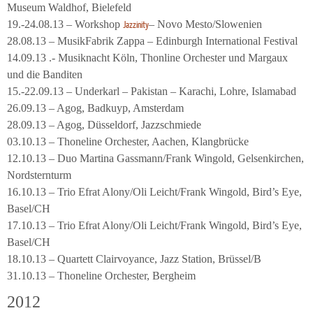
Museum Waldhof, Bielefeld
19.-24.08.13 – Workshop
– Novo Mesto/Slowenien
Jazzinity
28.08.13 – MusikFabrik Zappa – Edinburgh International Festival
14.09.13 .- Musiknacht Köln, Thonline Orchester und Margaux
und die Banditen
15.-22.09.13 – Underkarl – Pakistan – Karachi, Lohre, Islamabad
26.09.13 – Agog, Badkuyp, Amsterdam
28.09.13 – Agog, Düsseldorf, Jazzschmiede
03.10.13 – Thoneline Orchester, Aachen, Klangbrücke
12.10.13 – Duo Martina Gassmann/Frank Wingold, Gelsenkirchen,
Nordsternturm
16.10.13 – Trio Efrat Alony/Oli Leicht/Frank Wingold, Bird’s Eye,
Basel/CH
17.10.13 – Trio Efrat Alony/Oli Leicht/Frank Wingold, Bird’s Eye,
Basel/CH
18.10.13 – Quartett Clairvoyance, Jazz Station, Brüssel/B
31.10.13 – Thoneline Orchester, Bergheim
2012