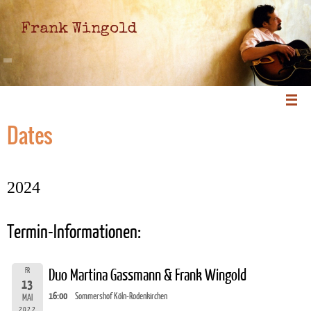
Frank Wingold
Dates
2024
Termin-Informationen:
FR
Duo Martina Gassmann & Frank Wingold
13
16:00
Sommershof Köln-Rodenkirchen
MAI
2022