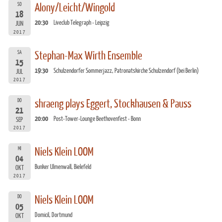
SO
Alony/Leicht/Wingold
18
20:30
Liveclub Telegraph - Leipzig
JUN
2017
SA
Stephan-Max Wirth Ensemble
15
19:30
Schulzendorfer Sommerjazz, Patronatskirche Schulzendorf (bei Berlin)
JUL
2017
DO
shraeng plays Eggert, Stockhausen & Pauss
21
20:00
Post-Tower-Lounge Beethovenfest - Bonn
SEP
2017
MI
Niels Klein LOOM
04
Bunker Ulmenwall, Bielefeld
OKT
2017
DO
Niels Klein LOOM
05
Domicil, Dortmund
OKT