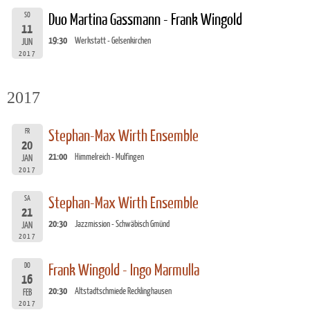
SO
Duo Martina Gassmann - Frank Wingold
11
19:30
Werkstatt - Gelsenkirchen
JUN
2017
2017
FR
Stephan-Max Wirth Ensemble
20
21:00
Himmelreich - Mulfingen
JAN
2017
SA
Stephan-Max Wirth Ensemble
21
20:30
Jazzmission - Schwäbisch Gmünd
JAN
2017
DO
Frank Wingold - Ingo Marmulla
16
20:30
Altstadtschmiede Recklinghausen
FEB
2017