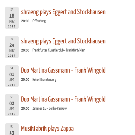
SA
shraeng plays Eggert and Stockhausen
18
20:00
Offenburg
MRZ
2017
FR
shraeng plays Eggert and Stockhausen
24
20:00
Frankfurter Künstlerclub - Frankfurt/Main
MRZ
2017
SA
Duo Martina Gassmann - Frank Wingold
01
20:00
Rehof Brandenburg
APR
2017
SO
Duo Martina Gassmann - Frank Wingold
02
20:00
Zimmer 16 - Berlin-Pankow
APR
2017
DO
MusikFabrik plays Zappa
13