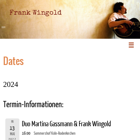
Frank Wingold
Dates
2024
Termin-Informationen:
FR
Duo Martina Gassmann & Frank Wingold
13
16:00
Sommershof Köln-Rodenkirchen
MAI
2022