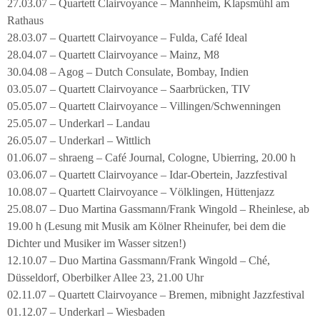
27.03.07 – Quartett Clairvoyance – Mannheim, Klapsmühl am
Rathaus
28.03.07 – Quartett Clairvoyance – Fulda, Café Ideal
28.04.07 – Quartett Clairvoyance – Mainz, M8
30.04.08 – Agog – Dutch Consulate, Bombay, Indien
03.05.07 – Quartett Clairvoyance – Saarbrücken, TIV
05.05.07 – Quartett Clairvoyance – Villingen/Schwenningen
25.05.07 – Underkarl – Landau
26.05.07 – Underkarl – Wittlich
01.06.07 – shraeng – Café Journal, Cologne, Ubierring, 20.00 h
03.06.07 – Quartett Clairvoyance – Idar-Obertein, Jazzfestival
10.08.07 – Quartett Clairvoyance – Völklingen, Hüttenjazz
25.08.07 – Duo Martina Gassmann/Frank Wingold – Rheinlese, ab
19.00 h (Lesung mit Musik am Kölner Rheinufer, bei dem die
Dichter und Musiker im Wasser sitzen!)
12.10.07 – Duo Martina Gassmann/Frank Wingold – Ché,
Düsseldorf, Oberbilker Allee 23, 21.00 Uhr
02.11.07 – Quartett Clairvoyance – Bremen, mibnight Jazzfestival
01.12.07 – Underkarl – Wiesbaden