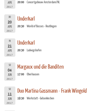
20:00
Concertgebouw Amsterdam/NL
APR
2017
DO
Underkarl
20
20:30
World of Basses - Reutlingen
APR
2017
FR
Underkarl
21
20:30
Ludwigshafen
APR
2017
SO
Margaux und die Banditen
04
17:00
Oberhausen
JUN
2017
SO
Duo Martina Gassmann - Frank Wingold
11
19:30
Werkstatt - Gelsenkirchen
JUN
2017