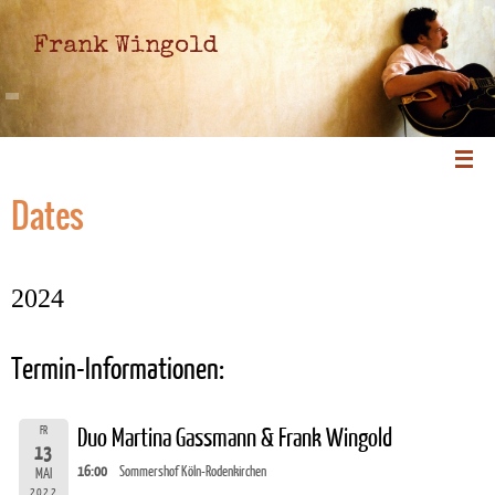
Frank Wingold
Dates
2024
Termin-Informationen:
FR
Duo Martina Gassmann & Frank Wingold
13
16:00
Sommershof Köln-Rodenkirchen
MAI
2022