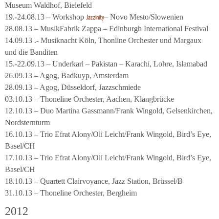
Museum Waldhof, Bielefeld
19.-24.08.13 – Workshop
– Novo Mesto/Slowenien
Jazzinity
28.08.13 – MusikFabrik Zappa – Edinburgh International Festival
14.09.13 .- Musiknacht Köln, Thonline Orchester und Margaux
und die Banditen
15.-22.09.13 – Underkarl – Pakistan – Karachi, Lohre, Islamabad
26.09.13 – Agog, Badkuyp, Amsterdam
28.09.13 – Agog, Düsseldorf, Jazzschmiede
03.10.13 – Thoneline Orchester, Aachen, Klangbrücke
12.10.13 – Duo Martina Gassmann/Frank Wingold, Gelsenkirchen,
Nordsternturm
16.10.13 – Trio Efrat Alony/Oli Leicht/Frank Wingold, Bird’s Eye,
Basel/CH
17.10.13 – Trio Efrat Alony/Oli Leicht/Frank Wingold, Bird’s Eye,
Basel/CH
18.10.13 – Quartett Clairvoyance, Jazz Station, Brüssel/B
31.10.13 – Thoneline Orchester, Bergheim
2012