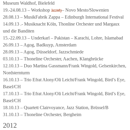
Museum Waldhof, Bielefeld
19.-24.08.13 – Workshop
– Novo Mesto/Slowenien
Jazzinity
28.08.13 – MusikFabrik Zappa – Edinburgh International Festival
14.09.13 .- Musiknacht Köln, Thonline Orchester und Margaux
und die Banditen
15.-22.09.13 – Underkarl – Pakistan – Karachi, Lohre, Islamabad
26.09.13 – Agog, Badkuyp, Amsterdam
28.09.13 – Agog, Düsseldorf, Jazzschmiede
03.10.13 – Thoneline Orchester, Aachen, Klangbrücke
12.10.13 – Duo Martina Gassmann/Frank Wingold, Gelsenkirchen,
Nordsternturm
16.10.13 – Trio Efrat Alony/Oli Leicht/Frank Wingold, Bird’s Eye,
Basel/CH
17.10.13 – Trio Efrat Alony/Oli Leicht/Frank Wingold, Bird’s Eye,
Basel/CH
18.10.13 – Quartett Clairvoyance, Jazz Station, Brüssel/B
31.10.13 – Thoneline Orchester, Bergheim
2012