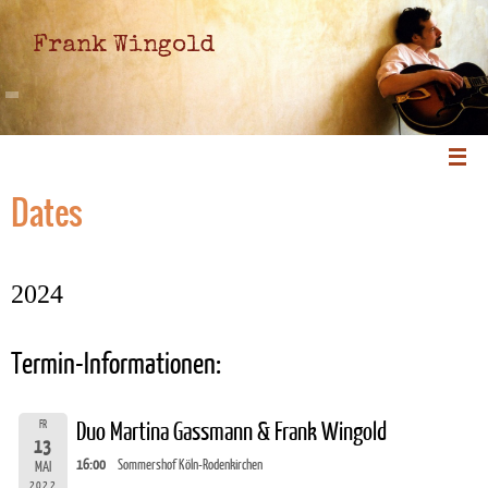
Frank Wingold
Dates
2024
Termin-Informationen:
FR
Duo Martina Gassmann & Frank Wingold
13
16:00
Sommershof Köln-Rodenkirchen
MAI
2022