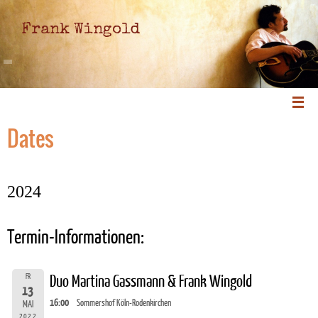
Frank Wingold
Dates
2024
Termin-Informationen:
FR
Duo Martina Gassmann & Frank Wingold
13
16:00
Sommershof Köln-Rodenkirchen
MAI
2022