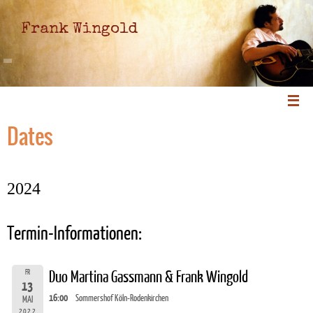
Frank Wingold
Dates
2024
Termin-Informationen:
FR
Duo Martina Gassmann & Frank Wingold
13
16:00
Sommershof Köln-Rodenkirchen
MAI
2022