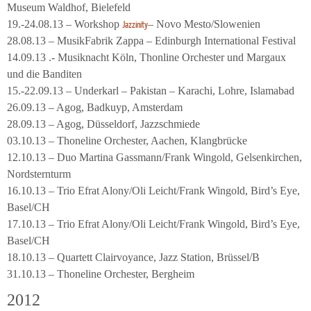
Museum Waldhof, Bielefeld
19.-24.08.13 – Workshop
– Novo Mesto/Slowenien
Jazzinity
28.08.13 – MusikFabrik Zappa – Edinburgh International Festival
14.09.13 .- Musiknacht Köln, Thonline Orchester und Margaux
und die Banditen
15.-22.09.13 – Underkarl – Pakistan – Karachi, Lohre, Islamabad
26.09.13 – Agog, Badkuyp, Amsterdam
28.09.13 – Agog, Düsseldorf, Jazzschmiede
03.10.13 – Thoneline Orchester, Aachen, Klangbrücke
12.10.13 – Duo Martina Gassmann/Frank Wingold, Gelsenkirchen,
Nordsternturm
16.10.13 – Trio Efrat Alony/Oli Leicht/Frank Wingold, Bird’s Eye,
Basel/CH
17.10.13 – Trio Efrat Alony/Oli Leicht/Frank Wingold, Bird’s Eye,
Basel/CH
18.10.13 – Quartett Clairvoyance, Jazz Station, Brüssel/B
31.10.13 – Thoneline Orchester, Bergheim
2012