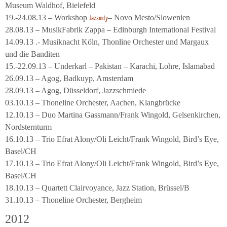
Museum Waldhof, Bielefeld
19.-24.08.13 – Workshop
– Novo Mesto/Slowenien
Jazzinity
28.08.13 – MusikFabrik Zappa – Edinburgh International Festival
14.09.13 .- Musiknacht Köln, Thonline Orchester und Margaux
und die Banditen
15.-22.09.13 – Underkarl – Pakistan – Karachi, Lohre, Islamabad
26.09.13 – Agog, Badkuyp, Amsterdam
28.09.13 – Agog, Düsseldorf, Jazzschmiede
03.10.13 – Thoneline Orchester, Aachen, Klangbrücke
12.10.13 – Duo Martina Gassmann/Frank Wingold, Gelsenkirchen,
Nordsternturm
16.10.13 – Trio Efrat Alony/Oli Leicht/Frank Wingold, Bird’s Eye,
Basel/CH
17.10.13 – Trio Efrat Alony/Oli Leicht/Frank Wingold, Bird’s Eye,
Basel/CH
18.10.13 – Quartett Clairvoyance, Jazz Station, Brüssel/B
31.10.13 – Thoneline Orchester, Bergheim
2012