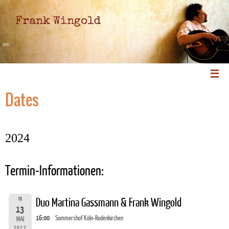
Frank Wingold
Dates
2024
Termin-Informationen:
FR
Duo Martina Gassmann & Frank Wingold
13
16:00
Sommershof Köln-Rodenkirchen
MAI
2022