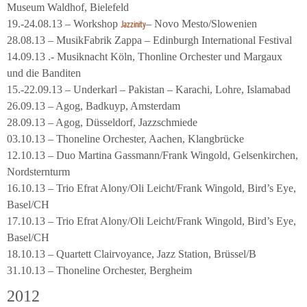
Museum Waldhof, Bielefeld
19.-24.08.13 – Workshop
– Novo Mesto/Slowenien
Jazzinity
28.08.13 – MusikFabrik Zappa – Edinburgh International Festival
14.09.13 .- Musiknacht Köln, Thonline Orchester und Margaux
und die Banditen
15.-22.09.13 – Underkarl – Pakistan – Karachi, Lohre, Islamabad
26.09.13 – Agog, Badkuyp, Amsterdam
28.09.13 – Agog, Düsseldorf, Jazzschmiede
03.10.13 – Thoneline Orchester, Aachen, Klangbrücke
12.10.13 – Duo Martina Gassmann/Frank Wingold, Gelsenkirchen,
Nordsternturm
16.10.13 – Trio Efrat Alony/Oli Leicht/Frank Wingold, Bird’s Eye,
Basel/CH
17.10.13 – Trio Efrat Alony/Oli Leicht/Frank Wingold, Bird’s Eye,
Basel/CH
18.10.13 – Quartett Clairvoyance, Jazz Station, Brüssel/B
31.10.13 – Thoneline Orchester, Bergheim
2012