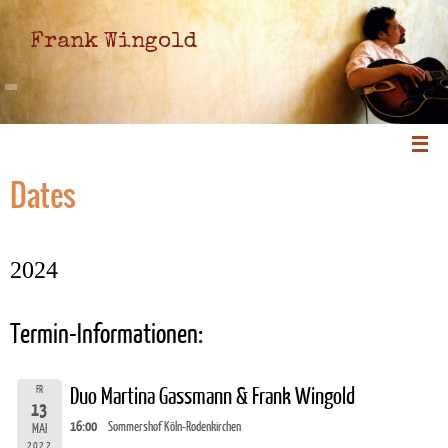
Frank Wingold
Dates
2024
Termin-Informationen:
FR
Duo Martina Gassmann & Frank Wingold
13
16:00
Sommershof Köln-Rodenkirchen
MAI
2022