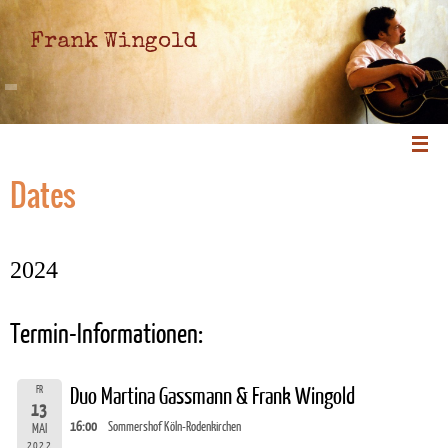
Frank Wingold
Dates
2024
Termin-Informationen:
FR
Duo Martina Gassmann & Frank Wingold
13
16:00
Sommershof Köln-Rodenkirchen
MAI
2022