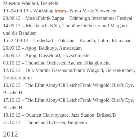
Museum Waldhof, Bielefeld
19.-24.08.13 – Workshop
– Novo Mesto/Slowenien
Jazzinity
28.08.13 – MusikFabrik Zappa – Edinburgh International Festival
14.09.13 .- Musiknacht Köln, Thonline Orchester und Margaux
und die Banditen
15.-22.09.13 – Underkarl – Pakistan – Karachi, Lohre, Islamabad
26.09.13 – Agog, Badkuyp, Amsterdam
28.09.13 – Agog, Düsseldorf, Jazzschmiede
03.10.13 – Thoneline Orchester, Aachen, Klangbrücke
12.10.13 – Duo Martina Gassmann/Frank Wingold, Gelsenkirchen,
Nordsternturm
16.10.13 – Trio Efrat Alony/Oli Leicht/Frank Wingold, Bird’s Eye,
Basel/CH
17.10.13 – Trio Efrat Alony/Oli Leicht/Frank Wingold, Bird’s Eye,
Basel/CH
18.10.13 – Quartett Clairvoyance, Jazz Station, Brüssel/B
31.10.13 – Thoneline Orchester, Bergheim
2012