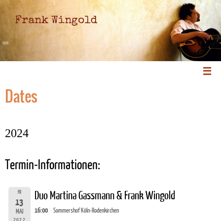
Frank Wingold
Dates
2024
Termin-Informationen:
FR
Duo Martina Gassmann & Frank Wingold
13
16:00
Sommershof Köln-Rodenkirchen
MAI
2022