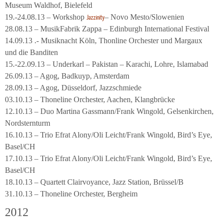
Museum Waldhof, Bielefeld
19.-24.08.13 – Workshop
– Novo Mesto/Slowenien
Jazzinity
28.08.13 – MusikFabrik Zappa – Edinburgh International Festival
14.09.13 .- Musiknacht Köln, Thonline Orchester und Margaux
und die Banditen
15.-22.09.13 – Underkarl – Pakistan – Karachi, Lohre, Islamabad
26.09.13 – Agog, Badkuyp, Amsterdam
28.09.13 – Agog, Düsseldorf, Jazzschmiede
03.10.13 – Thoneline Orchester, Aachen, Klangbrücke
12.10.13 – Duo Martina Gassmann/Frank Wingold, Gelsenkirchen,
Nordsternturm
16.10.13 – Trio Efrat Alony/Oli Leicht/Frank Wingold, Bird’s Eye,
Basel/CH
17.10.13 – Trio Efrat Alony/Oli Leicht/Frank Wingold, Bird’s Eye,
Basel/CH
18.10.13 – Quartett Clairvoyance, Jazz Station, Brüssel/B
31.10.13 – Thoneline Orchester, Bergheim
2012